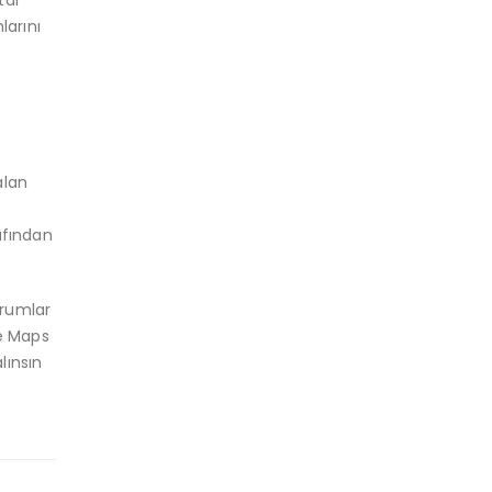
larını
alan
i
afından
orumlar
le Maps
lınsın