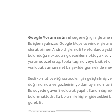
Google Yorum satın al
seçeneği için işletme s
Bu işlem yalnızca Google Maps üzerinde işletmes
olarak bilinen Android işlemcili telefonlarda yü
bulunduğu noktadan gidecekleri noktaya kısa ve g
yürüme, özel araç, toplu taşıma veya bisiklet ola
varılacak zamanı net bir şekilde görmek de mev
Sesli komut özelliği sürücüler için geliştirilmiş v
dağılmaması ve gözlerinin yoldan ayrılmaması içi
Bu sayede güvenli yolculuk yapılır. Bunun dışınd
bulunmaktadır. Bu bölüm ile kişiler gidecekleri
görebilir.