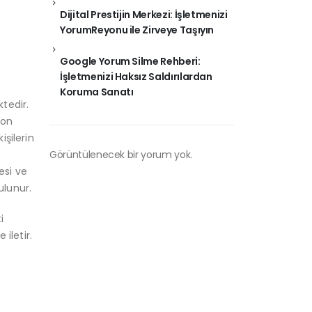
Dijital Prestijin Merkezi: İşletmenizi
YorumReyonu ile Zirveye Taşıyın
Google Yorum Silme Rehberi:
İşletmenizi Haksız Saldırılardan
Koruma Sanatı
tedir.
yon
şilerin
Görüntülenecek bir yorum yok.
esi ve
ulunur.
i
iletir.