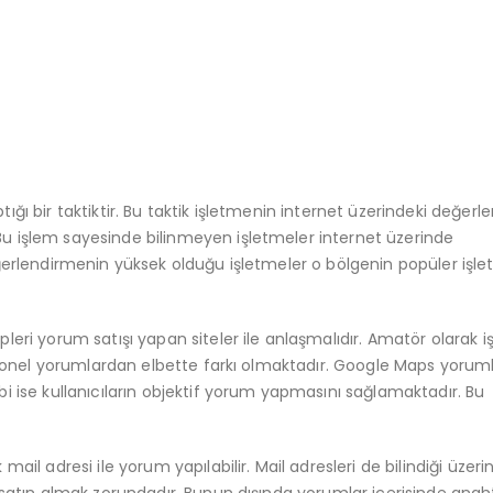
ptığı bir taktiktir. Bu taktik işletmenin internet üzerindeki değer
u işlem sayesinde bilinmeyen işletmeler internet üzerinde
ğerlendirmenin yüksek olduğu işletmeler o bölgenin popüler işle
ipleri yorum satışı yapan siteler ile anlaşmalıdır. Amatör olarak 
esyonel yorumlardan elbette farkı olmaktadır. Google Maps yoruml
i ise kullanıcıların objektif yorum yapmasını sağlamaktadır. Bu
ail adresi ile yorum yapılabilir. Mail adresleri de bilindiği üzeri
 satın almak zorundadır. Bunun dışında yorumlar içerisinde anah