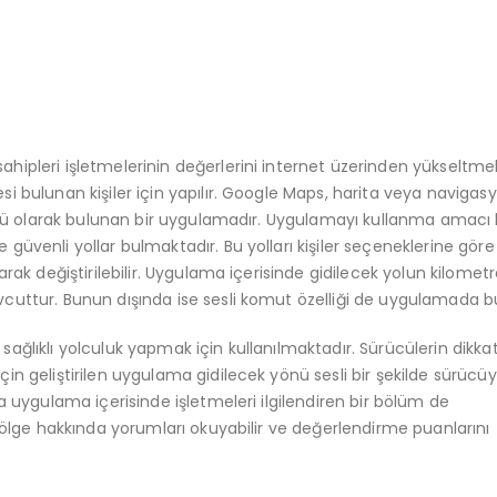
ahipleri işletmelerinin değerlerini internet üzerinden yükseltmek
i bulunan kişiler için yapılır. Google Maps, harita veya navigas
klü olarak bulunan bir uygulamadır. Uygulamayı kullanma amacı ki
üvenli yollar bulmaktadır. Bu yolları kişiler seçeneklerine göre
rak değiştirilebilir. Uygulama içerisinde gidilecek yolun kilometr
cuttur. Bunun dışında ise sesli komut özelliği de uygulamada b
e sağlıklı yolculuk yapmak için kullanılmaktadır. Sürücülerin dikkat
n geliştirilen uygulama gidilecek yönü sesli bir şekilde sürücüye 
a uygulama içerisinde işletmeleri ilgilendiren bir bölüm de
 bölge hakkında yorumları okuyabilir ve değerlendirme puanlarını