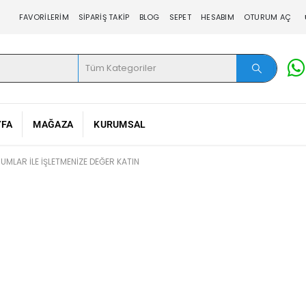
FAVORILERIM
SIPARIŞ TAKIP
BLOG
SEPET
HESABIM
OTURUM AÇ
YFA
MAĞAZA
KURUMSAL
MLAR ILE İŞLETMENIZE DEĞER KATIN