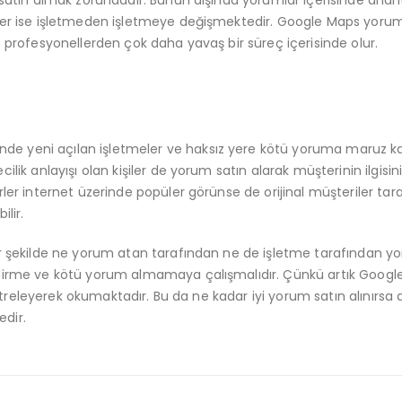
ler ise işletmeden işletmeye değişmektedir. Google Maps yorum
m profesyonellerden çok daha yavaş bir süreç içerisinde olur.
de yeni açılan işletmeler ve haksız yere kötü yoruma maruz k
lik anlayışı olan kişiler de yorum satın alarak müşterinin ilgisin
ler internet üzerinde popüler görünse de orijinal müşteriler tar
lir.
ir şekilde ne yorum atan tarafından ne de işletme tarafından y
ndirme ve kötü yorum almamaya çalışmalıdır. Çünkü artık Goog
iltreleyerek okumaktadır. Bu da ne kadar iyi yorum satın alınırsa a
dir.