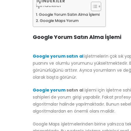
İÇINDEKILER
İçindekiler
Google Yorum Satın Alma İşlemi
Google Maps Yorum
Google Yorum Satın Alma İşlemi
Google yorum satın al
işletmelerin çok sık ya
puanını ve olumlu yorumunu yükseltmektedir. B
görünürlüğünü arttırır. Ayrıca yorumların ve de
olarak başta görünür.
Google yorum
satın al
işlemi için işletme sah
sahipleri de yorum girişi yapabilir. Fakat prof
algoritmalar halinde yapılmaktadır. Bunun sebeb
algoritmalardan en önemli olanı maildir.
Google Maps işletmelerinden birine yalnızca tek m
alınmaktadır. Bu nedenle işletme sahipleri mail