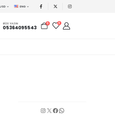
USD
ENG
0
BIZE YAZIN
0
05364095543