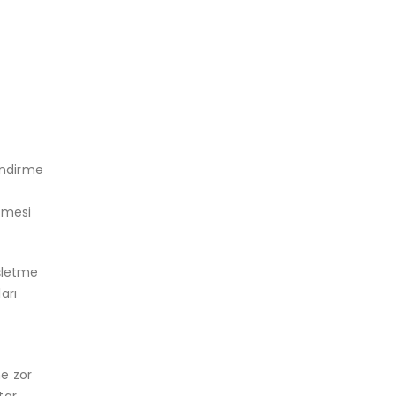
lendirme
tmesi
işletme
arı
ne zor
tar