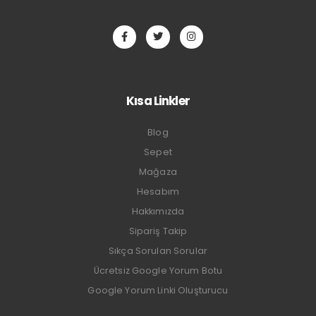
Kısa Linkler
Blog
Sepet
Mağaza
Hesabım
Hakkımızda
Sipariş Takip
Sıkça Sorulan Sorular
Ücretsiz Google Yorum Botu
Google Yorum Linki Oluşturucu