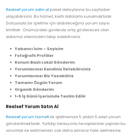
Realsef yorum satın al
paket detaylarına bu sayfadan
ulaşabilirsiniz. Bu hizmet, kısıtlı datalarla sunulmaktadır.
Dolayısıyla bir işletme için alabileceğiniz yorum sayısı
limitlidir. Önümüzdeki günlerde artış gösterecek olan
datamızı sitemizden takip edebilirsiniz.
Yabancı İsim – Soyisim
Fotoğraflı Profiller
Konum Bazlı Lokal Gönderim
Yorumlarınızı Kendiniz İletebilirsiniz
Yorumlarınızı Biz Yazabiliriz
Tamamı Özgün Yorum
Organik Gönderim
1-5 İş Günü İçerisinde Teslim Edilir
Realsef Yorum Satın Al
Realsef yorum hizmeti
ile işletmenize 5 yıldızlı 5 adet yorum
gönderilmektedir. Yurtdışı lokasyonlu hesaplardan yapılan bu
yorumlar ile işletmenizin çok daha görünür hale gelmesine