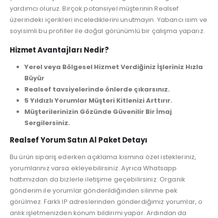
yardımcı oluruz. Birçok potansiyel müşterinin Realsef
üzerindeki içerikleri incelediklerini unutmayın. Yabancı isim ve
soyisimli bu profiller ile doğal görünümlü bir çalışma yaparız.
Hizmet Avantajları Nedir?
Yerel veya Bölgesel Hizmet Verdiğiniz İşleriniz Hızla
Büyür
Realsef tavsiyelerinde önlerde çıkarsınız.
5 Yıldızlı Yorumlar Müşteri Kitlenizi Arttırır.
Müşterilerinizin Gözünde Güvenilir Bir İmaj
Sergilersiniz.
Realsef Yorum Satın Al Paket Detayı
Bu ürün sipariş ederken açıklama kısmına özel istekleriniz,
yorumlarınız varsa ekleyebilirsiniz. Ayrıca Whatsapp
hattımızdan da bizlerle iletişime geçebilirsiniz. Organik
gönderim ile yorumlar gönderildiğinden silinme pek
görülmez. Farklı IP adreslerinden gönderdiğimiz yorumlar, o
anlık işletmenizden konum bildirimi yapar. Ardından da