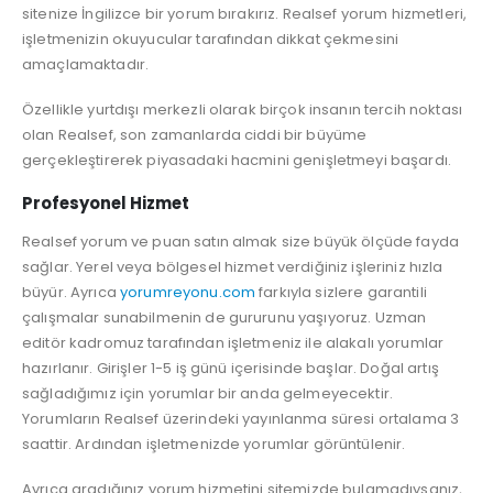
sitenize İngilizce bir yorum bırakırız. Realsef yorum hizmetleri,
işletmenizin okuyucular tarafından dikkat çekmesini
amaçlamaktadır.
Özellikle yurtdışı merkezli olarak birçok insanın tercih noktası
olan Realsef, son zamanlarda ciddi bir büyüme
gerçekleştirerek piyasadaki hacmini genişletmeyi başardı.
Profesyonel Hizmet
Realsef yorum ve puan satın almak size büyük ölçüde fayda
sağlar. Yerel veya bölgesel hizmet verdiğiniz işleriniz hızla
büyür. Ayrıca
yorumreyonu.com
farkıyla sizlere garantili
çalışmalar sunabilmenin de gururunu yaşıyoruz. Uzman
editör kadromuz tarafından işletmeniz ile alakalı yorumlar
hazırlanır. Girişler 1-5 iş günü içerisinde başlar. Doğal artış
sağladığımız için yorumlar bir anda gelmeyecektir.
Yorumların Realsef üzerindeki yayınlanma süresi ortalama 3
saattir. Ardından işletmenizde yorumlar görüntülenir.
Ayrıca aradığınız yorum hizmetini sitemizde bulamadıysanız,