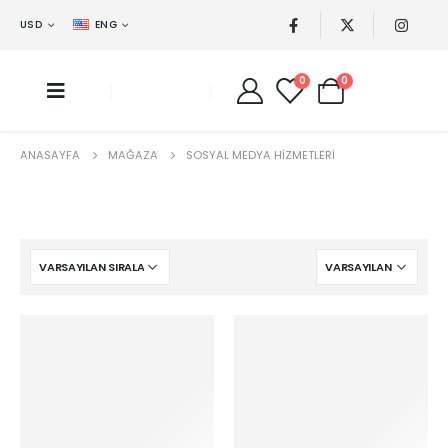
USD
ENG
0
0
ANASAYFA
MAĞAZA
SOSYAL MEDYA HIZMETLERI