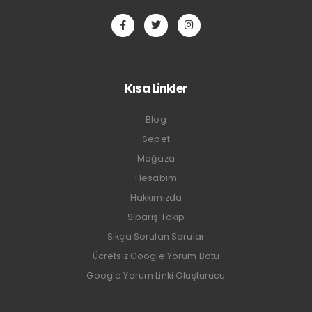
Kısa Linkler
Blog
Sepet
Mağaza
Hesabım
Hakkımızda
Sipariş Takip
Sıkça Sorulan Sorular
Ücretsiz Google Yorum Botu
Google Yorum Linki Oluşturucu