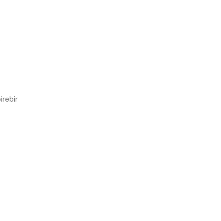
e
irebir