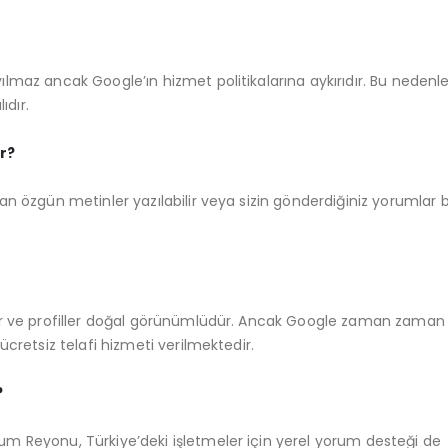
lmaz ancak Google’ın hizmet politikalarına aykırıdır. Bu nedenl
ıdır.
r?
n özgün metinler yazılabilir veya sizin gönderdiğiniz yorumlar b
lır ve profiller doğal görünümlüdür. Ancak Google zaman zaman
ücretsiz telafi hizmeti verilmektedir.
?
m Reyonu, Türkiye’deki işletmeler için yerel yorum desteği de