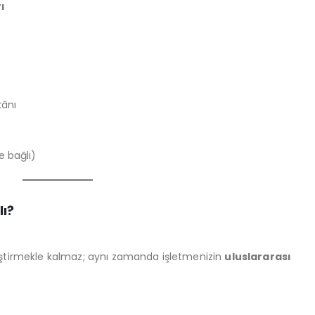
ı
kânı
e bağlı)
ı?
ştirmekle kalmaz; aynı zamanda işletmenizin
uluslararası