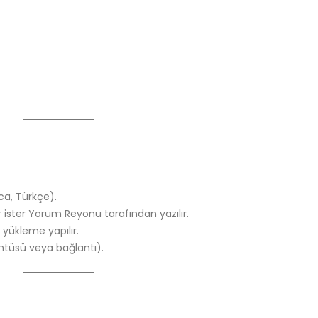
ca, Türkçe).
r ister Yorum Reyonu tarafından yazılır.
 yükleme yapılır.
ntüsü veya bağlantı).