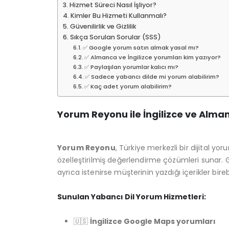
Hizmet Süreci Nasıl İşliyor?
Kimler Bu Hizmeti Kullanmalı?
Güvenilirlik ve Gizlilik
Sıkça Sorulan Sorular (SSS)
✅ Google yorum satın almak yasal mı?
✅ Almanca ve İngilizce yorumları kim yazıyor?
✅ Paylaşılan yorumlar kalıcı mı?
✅ Sadece yabancı dilde mi yorum alabilirim?
✅ Kaç adet yorum alabilirim?
Yorum Reyonu ile İngilizce ve Alm
Yorum Reyonu
, Türkiye merkezli bir dijital y
özelleştirilmiş değerlendirme çözümleri sunar. G
ayrıca istenirse müşterinin yazdığı içerikler birebi
Sunulan Yabancı Dil Yorum Hizmetleri:
🇺🇸
İngilizce Google Maps yorumları