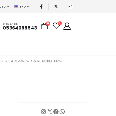
USD
ENG
0
BIZE YAZIN
0
05364095543
ILIZCE & ALMANCA DEĞERLENDIRME HIZMETI