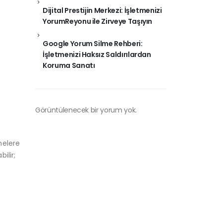
Dijital Prestijin Merkezi: İşletmenizi
YorumReyonu ile Zirveye Taşıyın
Google Yorum Silme Rehberi:
İşletmenizi Haksız Saldırılardan
Koruma Sanatı
Görüntülenecek bir yorum yok.
melere
ilir;