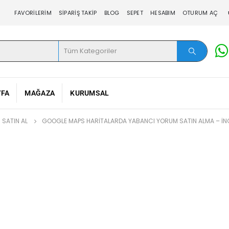
FAVORILERIM
SIPARIŞ TAKIP
BLOG
SEPET
HESABIM
OTURUM AÇ
YFA
MAĞAZA
KURUMSAL
SATIN AL
GOOGLE MAPS HARITALARDA YABANCI YORUM SATIN ALMA – İNG