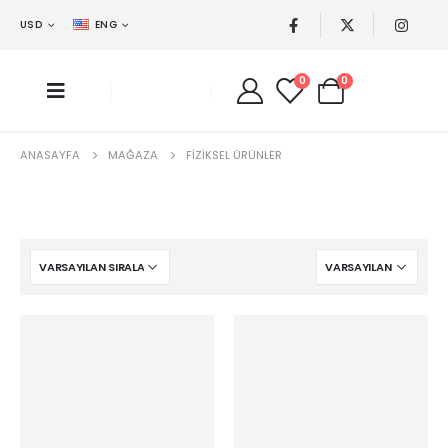
USD
ENG
0
0
ANASAYFA
MAĞAZA
FIZIKSEL ÜRÜNLER