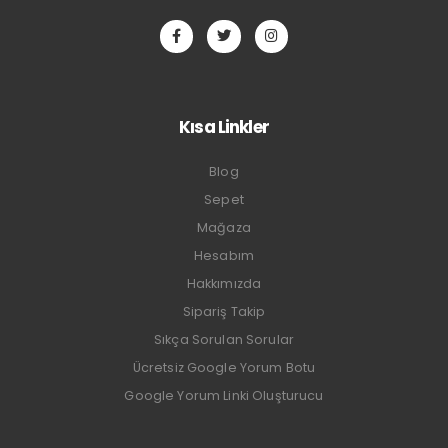
Kısa Linkler
Blog
Sepet
Mağaza
Hesabım
Hakkımızda
Sipariş Takip
Sıkça Sorulan Sorular
Ücretsiz Google Yorum Botu
Google Yorum Linki Oluşturucu