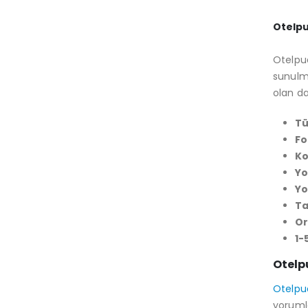
Otelpu
Otelpua
sunulma
olan da
Tü
Fo
Ko
Yo
Yo
T
Or
1-
Otelp
Otelpu
yorumla