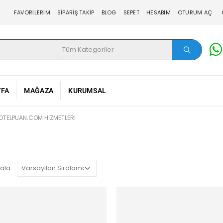
FAVORILERIM
SIPARIŞ TAKIP
BLOG
SEPET
HESABIM
OTURUM AÇ
YFA
MAĞAZA
KURUMSAL
OTELPUAN.COM HIZMETLERI
ala: