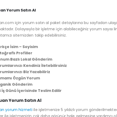
an Yorum Satın Al
n.com için yorum satın al paket detaylarına bu sayfadan ulaşabili
ktadır. Dolayısıyla bir işletme için alabileceğiniz yorum sayısı 
tamızı sitemizden takip edebilirsiniz.
rkçe İsim – Soyisim
toğraflı Profiller
num Bazlı Lokal Gönderim
rumlarınızı Kendiniz İletebilirsiniz
rumlarınızı Biz Yazabiliriz
amamı Özgün Yorum
ganik Gönderim
5 İş Günü İçerisinde Teslim Edilir
uan Yorum Satın Al
an yorum hizmeti
ile işletmenize 5 yıldızlı yorum gönderilmekte
r ile işletmenizin çok daha görünür hale gelmesine yardımcı ol