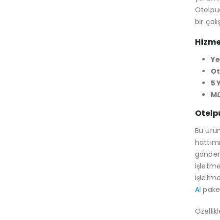
Otelpua
bir çal
Hizme
Ye
Ot
5 
Mü
Otelp
Bu ürün
hattımı
gönderi
işletme
işletme
Al
paket
Özellik