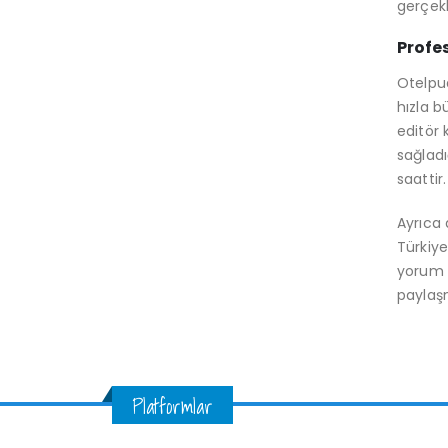
gerçekl
Profe
Otelpua
hızla b
editör 
sağladı
saattir
Ayrıca 
Türkiye
yorum v
paylaş
Platformlar