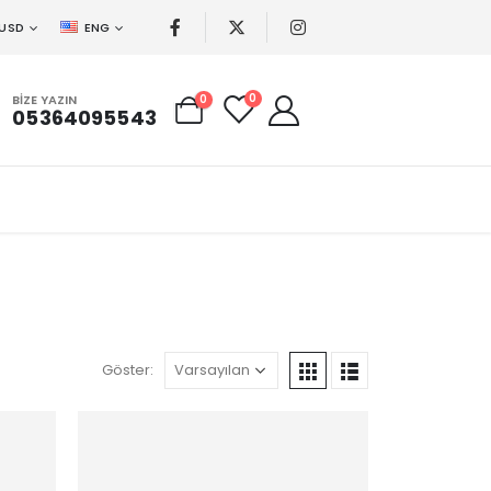
USD
ENG
0
BIZE YAZIN
0
05364095543
Göster: