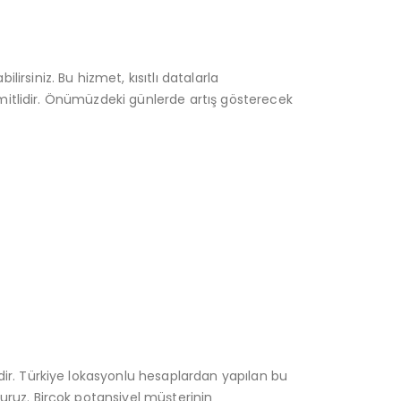
rsiniz. Bu hizmet, kısıtlı datalarla
limitlidir. Önümüzdeki günlerde artış gösterecek
dir. Türkiye lokasyonlu hesaplardan yapılan bu
uruz. Birçok potansiyel müşterinin