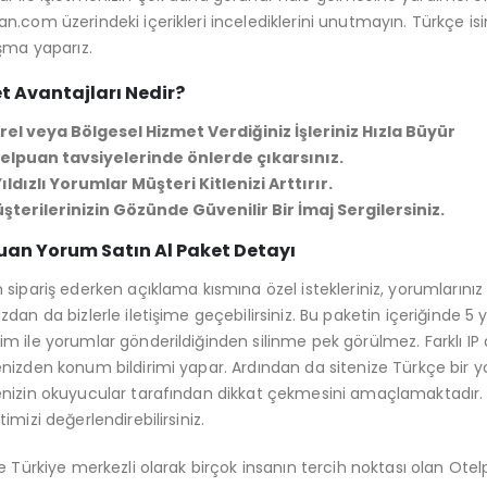
n.com üzerindeki içerikleri incelediklerini unutmayın. Türkçe isi
ışma yaparız.
t Avantajları Nedir?
rel veya Bölgesel Hizmet Verdiğiniz İşleriniz Hızla Büyür
elpuan tavsiyelerinde önlerde çıkarsınız.
Yıldızlı Yorumlar Müşteri Kitlenizi Arttırır.
şterilerinizin Gözünde Güvenilir Bir İmaj Sergilersiniz.
uan Yorum Satın Al Paket Detayı
 sipariş ederken açıklama kısmına özel istekleriniz, yorumlarınız
zdan da bizlerle iletişime geçebilirsiniz. Bu paketin içeriğinde 5 
m ile yorumlar gönderildiğinden silinme pek görülmez. Farklı IP
nizden konum bildirimi yapar. Ardından da sitenize Türkçe bir y
nizin okuyucular tarafından dikkat çekmesini amaçlamaktadır. E
imizi değerlendirebilirsiniz.
le Türkiye merkezli olarak birçok insanın tercih noktası olan O