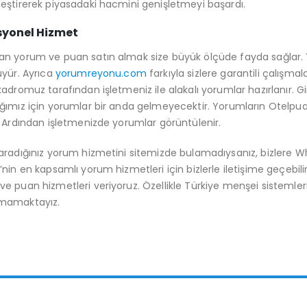
eştirerek piyasadaki hacmini genişletmeyi başardı.
syonel Hizmet
n yorum ve puan satın almak size büyük ölçüde fayda sağlar. Ye
üyür. Ayrıca
yorumreyonu.com
farkıyla sizlere garantili çalış
kadromuz tarafından işletmeniz ile alakalı yorumlar hazırlanır. Gir
ğımız için yorumlar bir anda gelmeyecektir. Yorumların Otelpu
. Ardından işletmenizde yorumlar görüntülenir.
aradığınız yorum hizmetini sitemizde bulamadıysanız, bizlere Wh
’nin en kapsamlı yorum hizmetleri için bizlerle iletişime geçebi
e puan hizmetleri veriyoruz. Özellikle Türkiye menşei sistemler
mamaktayız.