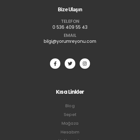
Bize Ulaşın
TELEFON
0 536 409 55 43
EMAIL
bilgi@yorumreyonu.com
Kısa Linkler
Blog
Sepet
Mağaza
Hesabım