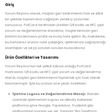
Giriş
Yorum Reyonu olarak, müşteri geri bildirimlerini hızlı ve etkili
bir şekilde toplamanızı sağlayan yenilikçi çözümler
sunuyoruz. PotCard tarafından üretilen QR kodlu ve NFC çipli
yorum ve değerlendirme standımız, müşterilerinizin geri
bildirim bırakmasını pratik ve kolay hale getirir. Bu makalede,
bu benzersiz ürünün nasıl çalıştığını, işletmenize sağlayacağı
avantajları ve sıkça sorulan soruları bulacaksınız.
Ürün Özellikleri ve Tasarımı
Yorum Reyonu’nun tek yetkili satıcısı olduğu PotCard
markasının QR kodlu ve NFC çipli yorum ve değerlendirme
standı, müşteri geri bildirimlerini toplamak için özel olarak
tasarlanmıştır. İşte bu ürünün öne çıkan özellikleri:
İşletme Logosu ve Değerlendirme Mesajı:
Standın
üzerinde işletmenizin logosu ve altında, kullanılan
platforma göre Google, Tripadvisor, Trustpilot gibi
platformların logoları yer alır. Yanında “Bizi [platform