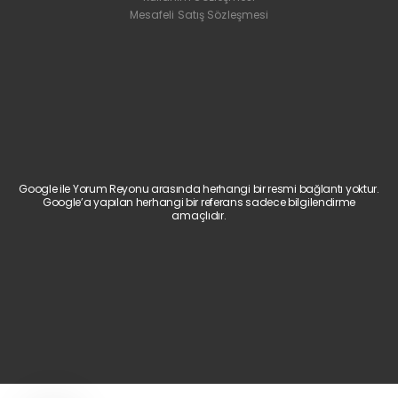
Mesafeli Satış Sözleşmesi
Google ile Yorum Reyonu arasında herhangi bir resmi bağlantı yoktur.
Google’a yapılan herhangi bir referans sadece bilgilendirme
amaçlıdır.