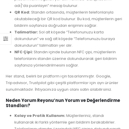
adı]’da puanlayın” mesajı bulunur.
QR Kod:
Standın ortasında, müşterilerin telefonlarıyla
okutabileceği bir QR kod bulunur. Bu kod, müşterilerin geri
bildirim sayfanıza doğrudan erişimini sağlar.
Talimatlar:
Sol alt köşede “Telefonunuzu karta
dokundurun” ve sağ alt köşede “Telefonunuzu buraya
dokundurun” talimatları yer alır.
NFC Çipi:
Standın içinde bulunan NFC çipi, müşterilerin
telefonlarını standın üzerine dokundurarak geri bildirim
sayfanıza yönlendirilmesini sağlar.
Her stand, belirli bir platform için tasarlanmıştır. Google,
Tripadvisor, Trustpilot gibi çeşitli platformlar için ayrı ürünler
sunulmaktadır. İhtiyacınıza uygun olanı satın alabilirsiniz.
Neden Yorum Reyonu’nun Yorum ve Değerlendirme
Standları?
Kolay ve Pratik Kullanım:
Müşterileriniz, standı
kullanarak iki farklı yöntemle geri bildirim bırakabilirler.
Telefonlarını standın üzerindeki NFC çipine dokundurarak