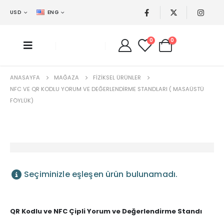
USD
ENG
0
0
ANASAYFA
MAĞAZA
FIZIKSEL ÜRÜNLER
NFC VE QR KODLU YORUM VE DEĞERLENDIRME STANDLARI ( MASAÜSTÜ
FÖYLÜK)
Seçiminizle eşleşen ürün bulunamadı.
QR Kodlu ve NFC Çipli Yorum ve Değerlendirme Standı