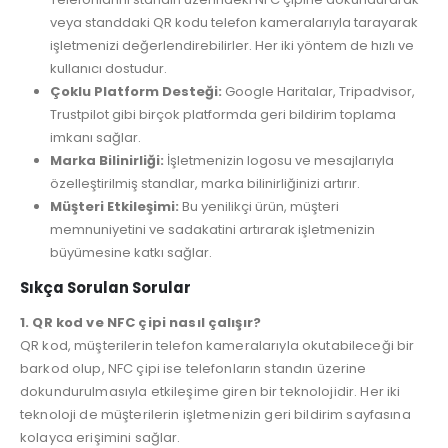
veya standdaki QR kodu telefon kameralarıyla tarayarak
işletmenizi değerlendirebilirler. Her iki yöntem de hızlı ve
kullanıcı dostudur.
Çoklu Platform Desteği:
Google Haritalar, Tripadvisor,
Trustpilot gibi birçok platformda geri bildirim toplama
imkanı sağlar.
Marka Bilinirliği:
İşletmenizin logosu ve mesajlarıyla
özelleştirilmiş standlar, marka bilinirliğinizi artırır.
Müşteri Etkileşimi:
Bu yenilikçi ürün, müşteri
memnuniyetini ve sadakatini artırarak işletmenizin
büyümesine katkı sağlar.
Sıkça Sorulan Sorular
1. QR kod ve NFC çipi nasıl çalışır?
QR kod, müşterilerin telefon kameralarıyla okutabileceği bir
barkod olup, NFC çipi ise telefonların standın üzerine
dokundurulmasıyla etkileşime giren bir teknolojidir. Her iki
teknoloji de müşterilerin işletmenizin geri bildirim sayfasına
kolayca erişimini sağlar.