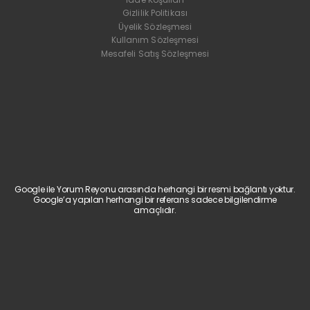
Gizlilik Politikası
Üyelik Sözleşmesi
Kullanım Sözleşmesi
Mesafeli Satış Sözleşmesi
Google ile Yorum Reyonu arasında herhangi bir resmi bağlantı yoktur.
Google’a yapılan herhangi bir referans sadece bilgilendirme
amaçlıdır.