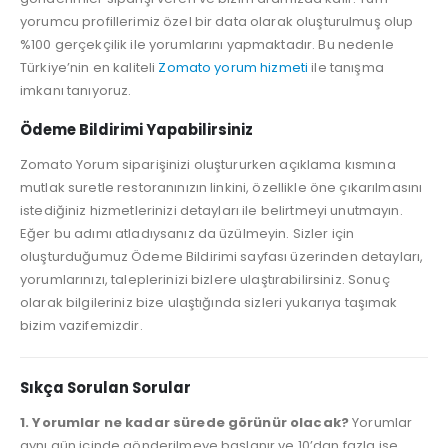
yorumcu profillerimiz özel bir data olarak oluşturulmuş olup
%100 gerçekçilik ile yorumlarını yapmaktadır. Bu nedenle
Türkiye’nin en kaliteli
Zomato yorum hizmeti
ile tanışma
imkanı tanıyoruz.
Ödeme Bildirimi Yapabilirsiniz
Zomato Yorum siparişinizi oluştururken açıklama kısmına
mutlak suretle restoranınızın linkini, özellikle öne çıkarılmasını
istediğiniz hizmetlerinizi detayları ile belirtmeyi unutmayın.
Eğer bu adımı atladıysanız da üzülmeyin. Sizler için
oluşturduğumuz Ödeme Bildirimi sayfası üzerinden detayları,
yorumlarınızı, taleplerinizi bizlere ulaştırabilirsiniz. Sonuç
olarak bilgileriniz bize ulaştığında sizleri yukarıya taşımak
bizim vazifemizdir.
Sıkça Sorulan Sorular
1. Yorumlar ne kadar sürede görünür olacak?
Yorumlar
aynı gün içinde gönderilmeye başlanır ve 10’dan fazla ise