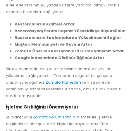
elde edebilirsiniz. Bu yüzden sizlere yardımcı olmak için bu
avantajlı hizmetleri sağlıyoruz.
Restoranınızın Kalitesi Artar
Rezervasyon/Yorum Sayınız Yükseldikçe Büyürsünüz
Restoranınızın Sıralamalarda Yükselmesini Sağlar
Müşteri Memnuniyeti ve Güveni Artar
Zomato Önerilen Restoranlara Girme Şansınız Artar
Google İndexlerinde Görünürlüğünüz Artar
Birçok avantaj ile birlikte restoranınız önemli bir şekilde
yükselme sağlayacaktır. Tamamen organik bir çalışma
olarak sunduğumuz
Zomato hizmetleri
ile kısa sürede
varlığınızı iyileştirebileceksiniz. Kısacası, artık sizi rakipleriniz
durduramayacak!
İşletme Gizliliğinizi Önemsiyoruz
Bu paket yani
Zomato yorum satın al
hizmeti ile işletme
bilgileriniz hiçbir şekilde 3. kişiler ile paylaşılmaz. Tüm
gönderimler siparişi veren ve bizim aramızda kalır. Tüm