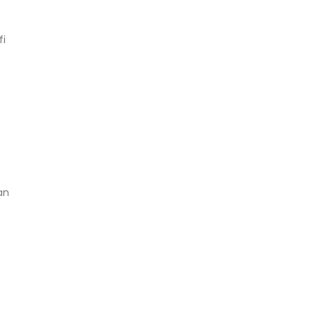
fi
an