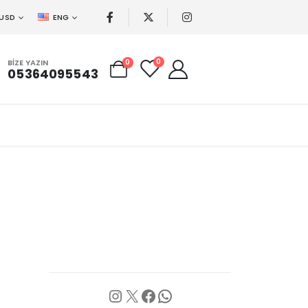
USD
ENG
0
BIZE YAZIN
0
05364095543