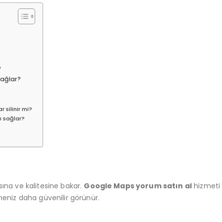
?
Sağlar?
silinir mi?
ı sağlar?
sına ve kalitesine bakar.
Google Maps yorum satın al
hizmeti 
tmeniz daha güvenilir görünür.