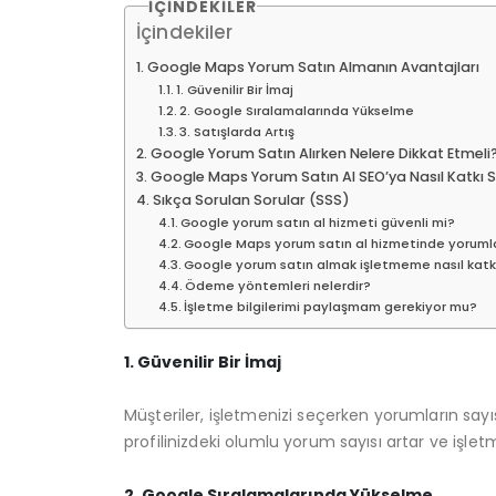
İÇINDEKILER
İçindekiler
Google Maps Yorum Satın Almanın Avantajları
1. Güvenilir Bir İmaj
2. Google Sıralamalarında Yükselme
3. Satışlarda Artış
Google Yorum Satın Alırken Nelere Dikkat Etmeli
Google Maps Yorum Satın Al SEO’ya Nasıl Katkı 
Sıkça Sorulan Sorular (SSS)
Google yorum satın al hizmeti güvenli mi?
Google Maps yorum satın al hizmetinde yorumlar 
Google yorum satın almak işletmeme nasıl katk
Ödeme yöntemleri nelerdir?
İşletme bilgilerimi paylaşmam gerekiyor mu?
1. Güvenilir Bir İmaj
Müşteriler, işletmenizi seçerken yorumların sayı
profilinizdeki olumlu yorum sayısı artar ve işle
2. Google Sıralamalarında Yükselme