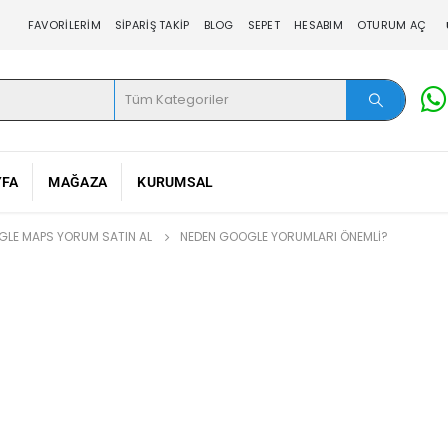
FAVORILERIM
SIPARIŞ TAKIP
BLOG
SEPET
HESABIM
OTURUM AÇ
YFA
MAĞAZA
KURUMSAL
LE MAPS YORUM SATIN AL
NEDEN GOOGLE YORUMLARI ÖNEMLI?