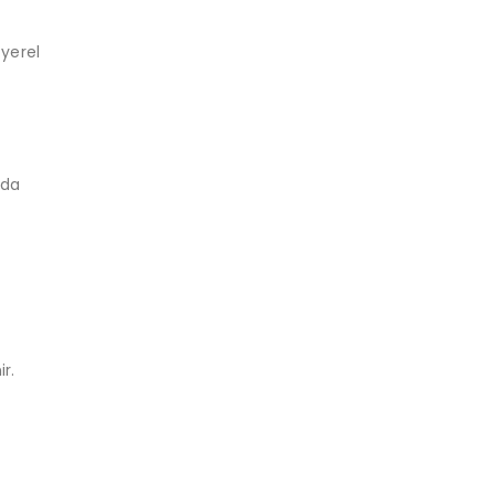
 yerel
ıda
r.