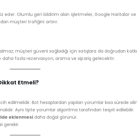
iz eder. Olumlu geri bildirim alan işletmeler, Google Haritalar ve
n müşteri trafiğini artırır.
maz; müşteri güveni sağladığı için satışlara da doğrudan katk
e daha fazla rezervasyon, arama ve sipariş gelecektir.
Dikkat Etmeli?
cih edilmelidir. Bot hesaplardan yapılan yorumlar kısa sürede silini
alıdır. Aynı tipte yorumlar algoritma tarafından tespit edilebilir.
ilde eklenmesi
daha doğal görünür.
 gerekir.