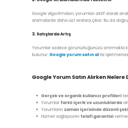
Google algoritmaları, yorumları aktif olarak anal
aramalarda daha üst sıralara çıkar. Bu da doğruda
3. Satışlarda Artış
Yorumlar sadece görünürlüğünüzü artırmakla kal
bulunur.
Google yorum satın al
ile işletmeniz
Google Yorum Satın Alırken Nelere 
Gerçek ve organik kullanıcı profilleri
ter
Yorumlar
farklı içerik ve uzunluklarda
olm
Yorumların
zaman içerisinde düzenli şek
Hizmet sağlayıcının
telafi garantisi
vermesi