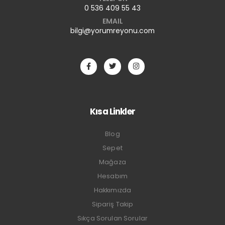
0 536 409 55 43
EMAIL
bilgi@yorumreyonu.com
Kısa Linkler
Blog
Sepet
Mağaza
Hesabım
Hakkımızda
Sipariş Takip
Sıkça Sorulan Sorular