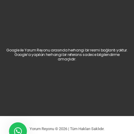
Google ile Yorum Reyonu arasında herhangi bir resmi bağlantı yoktur.
Google’a yapılan herhangi bir referans sadece bilgilendirme
amaçlıdır.
Yorum Reyonu © 2026 | Tüm Hakları Saklıdır.