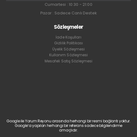
Cumartesi : 10:30 - 21:00
Pazar : Sadece Canlı Destek
Sözleşmeler
İade Koşulları
Gizlilik Politikası
Üyelik Sözleşmesi
Kullanım Sözleşmesi
Mesafeli Satış Sözleşmesi
Google ile Yorum Reyonu arasında herhangi bir resmi bağlantı yoktur.
Google’a yapılan herhangi bir referans sadece bilgilendirme
amaçlıdır.