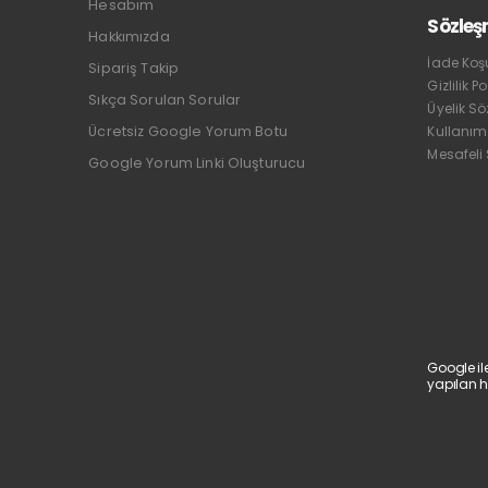
Hesabım
Sözleş
Hakkımızda
İade Koşu
Sipariş Takip
Gizlilik Po
Sıkça Sorulan Sorular
Üyelik S
Ücretsiz Google Yorum Botu
Kullanım
Mesafeli
Google Yorum Linki Oluşturucu
Google il
yapılan h