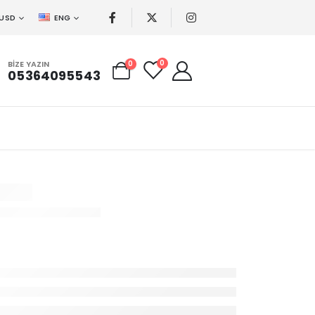
USD
ENG
0
BIZE YAZIN
0
05364095543