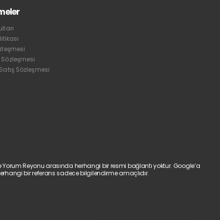
meler
lları
litikası
özleşmesi
 Sözleşmesi
 Satış Sözleşmesi
e Yorum Reyonu arasında herhangi bir resmi bağlantı yoktur. Google’a
erhangi bir referans sadece bilgilendirme amaçlıdır.