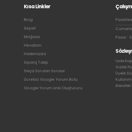
Kısa Linkler
Çalışm
Blog
Pazartes
Sepet
Cumartes
Mağaza
Pazar : 
Hesabım
Sözleş
Hakkımızda
İade Koşu
Sipariş Takip
Gizlilik Po
Sıkça Sorulan Sorular
Üyelik S
Ücretsiz Google Yorum Botu
Kullanım
Mesafeli
Google Yorum Linki Oluşturucu