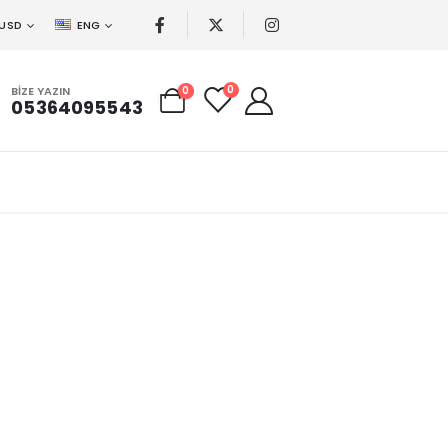
USD
ENG
0
BIZE YAZIN
0
05364095543