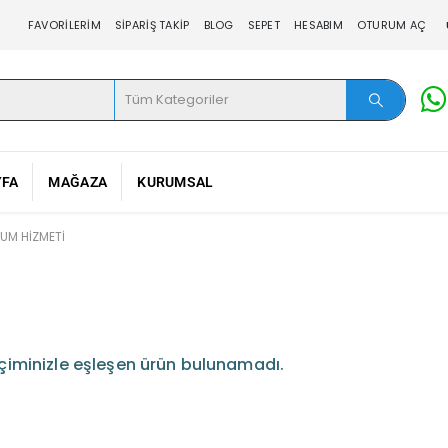
FAVORILERIM
SIPARIŞ TAKIP
BLOG
SEPET
HESABIM
OTURUM AÇ
YFA
MAĞAZA
KURUMSAL
RUM HIZMETI
çiminizle eşleşen ürün bulunamadı.