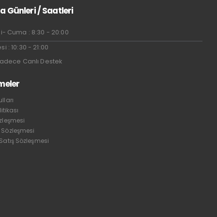
a Günleri / Saatleri
i- Cuma : 8:30 - 20:00
i : 10:30 - 21:00
Sadece Canlı Destek
meler
lları
litikası
özleşmesi
 Sözleşmesi
 Satış Sözleşmesi