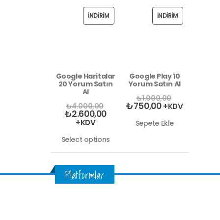
İNDIRIM
İNDIRIM
Google Haritalar
Google Play 10
20 Yorum Satın
Yorum Satın Al
Al
₺
1.000,00
₺
750,00
₺
4.000,00
+KDV
₺
2.600,00
+KDV
Sepete Ekle
Select options
Platformlar