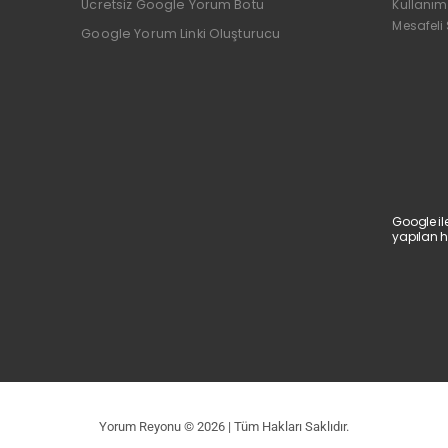
Ücretsiz Google Yorum Botu
Kullanım
Mesafeli
Google Yorum Linki Oluşturucu
Google il
yapılan h
Yorum Reyonu © 2026 | Tüm Hakları Saklıdır.