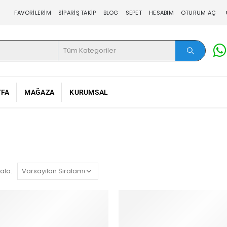
FAVORILERIM
SIPARIŞ TAKIP
BLOG
SEPET
HESABIM
OTURUM AÇ
YFA
MAĞAZA
KURUMSAL
ala: