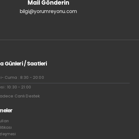
Mail Gönderin
bilgi@yorumreyonu.com
a Günleri / Saatleri
i- Cuma : 8:30 - 20:00
i : 10:30 - 21:00
Sadece Canlı Destek
meler
lları
litikası
özleşmesi