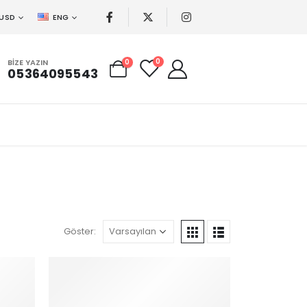
USD
ENG
0
BIZE YAZIN
0
05364095543
Göster: