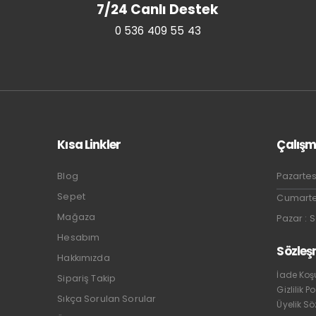
7/24 Canlı Destek
0 536 409 55 43
Kısa Linkler
Çalışm
Blog
Pazartes
Sepet
Cumartes
Mağaza
Pazar : 
Hesabım
Sözleş
Hakkımızda
İade Koşu
Sipariş Takip
Gizlilik Po
Sıkça Sorulan Sorular
Üyelik S