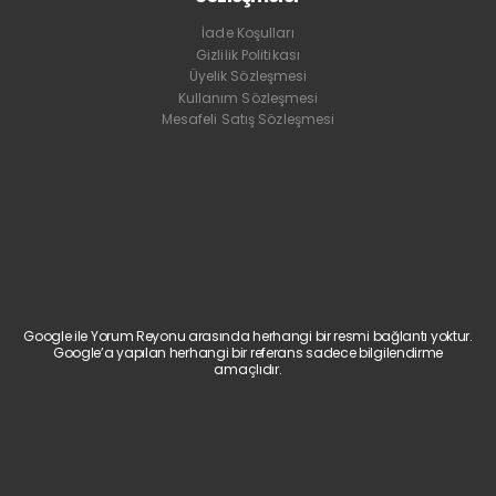
İade Koşulları
Gizlilik Politikası
Üyelik Sözleşmesi
Kullanım Sözleşmesi
Mesafeli Satış Sözleşmesi
Google ile Yorum Reyonu arasında herhangi bir resmi bağlantı yoktur.
Google’a yapılan herhangi bir referans sadece bilgilendirme
amaçlıdır.