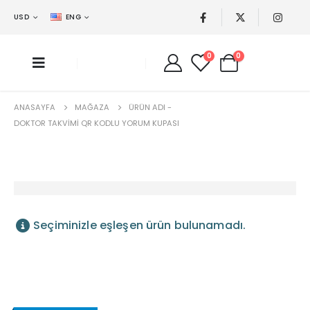
USD
ENG
0
0
ANASAYFA
MAĞAZA
ÜRÜN ADI -
DOKTOR TAKVIMI QR KODLU YORUM KUPASI
Seçiminizle eşleşen ürün bulunamadı.