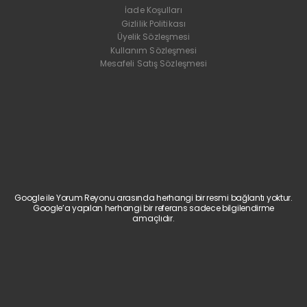
İade Koşulları
Gizlilik Politikası
Üyelik Sözleşmesi
Kullanım Sözleşmesi
Mesafeli Satış Sözleşmesi
Google ile Yorum Reyonu arasında herhangi bir resmi bağlantı yoktur.
Google’a yapılan herhangi bir referans sadece bilgilendirme
amaçlıdır.