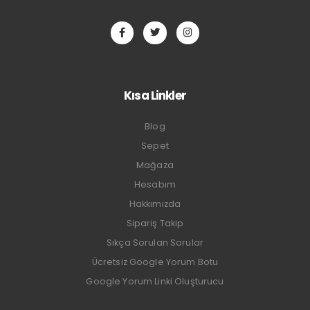
Kısa Linkler
Blog
Sepet
Mağaza
Hesabım
Hakkımızda
Sipariş Takip
Sıkça Sorulan Sorular
Ücretsiz Google Yorum Botu
Google Yorum Linki Oluşturucu