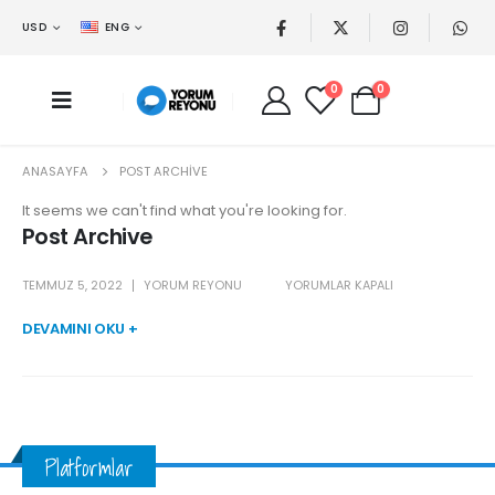
USD
ENG
0
0
ANASAYFA
POST ARCHIVE
It seems we can't find what you're looking for.
Post Archive
TEMMUZ 5, 2022
YORUM REYONU
YORUMLAR KAPALI
DEVAMINI OKU +
Platformlar