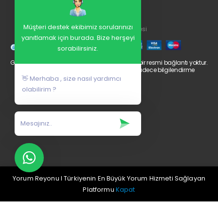
Gizlilik Politikası
Üyelik Sözleşmesi
Kullanım Sözleşmesi
Müşteri destek ekibimiz sorularınızı
Mesafeli Satış Sözleşmesi
yanıtlamak için burada. Bize herşeyi
sorabilirsiniz.
Google ile Yorum Reyonu arasında herhangi bir resmi bağlantı yoktur.
Google’a yapılan herhangi bir referans sadece bilgilendirme
amaçlıdır.
👋 Merhaba , size nasıl yardımcı
olabilirim ?
Yorum Reyonu l Türkiyenin En Büyük Yorum Hizmeti Sağlayan
Platformu
Kapat
Yorum Reyonu © 2026 | Tüm Hakları Saklıdır.