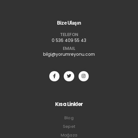
Bize Ulaşın
TELEFON
0 536 409 55 43
EMAIL
bilgi@yorumreyonu.com
Kısa Linkler
Blog
Sepet
Mağaza