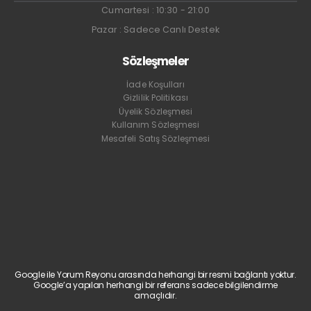
Cumartesi : 10:30 - 21:00
Pazar : Sadece Canlı Destek
Sözleşmeler
İade Koşulları
Gizlilik Politikası
Üyelik Sözleşmesi
Kullanım Sözleşmesi
Mesafeli Satış Sözleşmesi
Google ile Yorum Reyonu arasında herhangi bir resmi bağlantı yoktur.
Google’a yapılan herhangi bir referans sadece bilgilendirme
amaçlıdır.