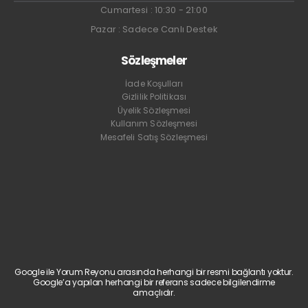
Cumartesi : 10:30 - 21:00
Pazar : Sadece Canlı Destek
Sözleşmeler
İade Koşulları
Gizlilik Politikası
Üyelik Sözleşmesi
Kullanım Sözleşmesi
Mesafeli Satış Sözleşmesi
Google ile Yorum Reyonu arasında herhangi bir resmi bağlantı yoktur.
Google’a yapılan herhangi bir referans sadece bilgilendirme
amaçlıdır.