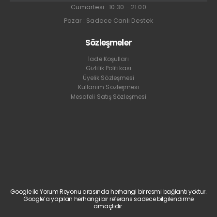
Cumartesi : 10:30 - 21:00
Pazar : Sadece Canlı Destek
Sözleşmeler
İade Koşulları
Gizlilik Politikası
Üyelik Sözleşmesi
Kullanım Sözleşmesi
Mesafeli Satış Sözleşmesi
Google ile Yorum Reyonu arasında herhangi bir resmi bağlantı yoktur.
Google’a yapılan herhangi bir referans sadece bilgilendirme
amaçlıdır.