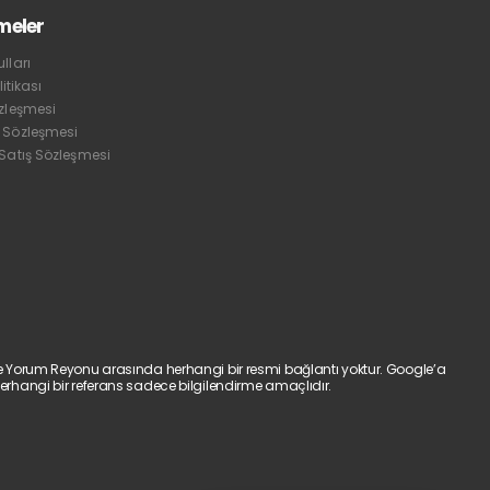
meler
lları
litikası
özleşmesi
 Sözleşmesi
 Satış Sözleşmesi
e Yorum Reyonu arasında herhangi bir resmi bağlantı yoktur. Google’a
erhangi bir referans sadece bilgilendirme amaçlıdır.