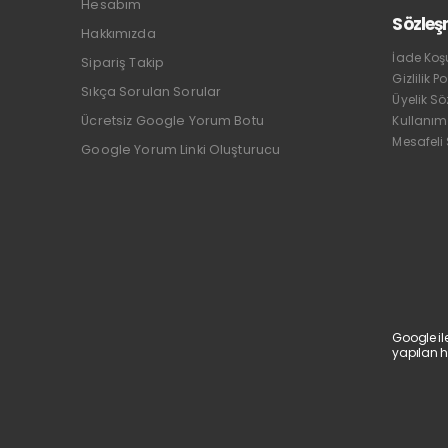
Hesabım
Sözleş
Hakkımızda
İade Koşu
Sipariş Takip
Gizlilik Po
Sıkça Sorulan Sorular
Üyelik S
Ücretsiz Google Yorum Botu
Kullanım
Mesafeli
Google Yorum Linki Oluşturucu
Google il
yapılan h