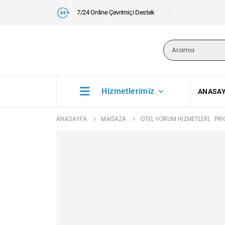
7/24 Online Çevrimiçi Destek
Hizmetlerimiz
ANASA
ANASAYFA
MAĞAZA
OTEL YORUM HIZMETLERI
,
PRI