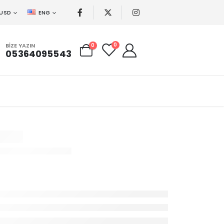
USD
ENG
0
BIZE YAZIN
0
05364095543