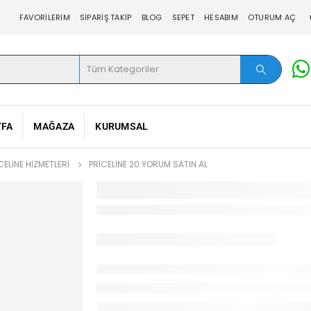
FAVORILERIM
SIPARIŞ TAKIP
BLOG
SEPET
HESABIM
OTURUM AÇ
YFA
MAĞAZA
KURUMSAL
CELINE HIZMETLERI
PRICELINE 20 YORUM SATIN AL