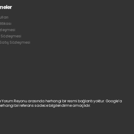
meler
lları
litikası
özleşmesi
 Sözleşmesi
 Satış Sözleşmesi
e Yorum Reyonu arasında herhangi bir resmi bağlantı yoktur. Google’a
erhangi bir referans sadece bilgilendirme amaçlıdır.