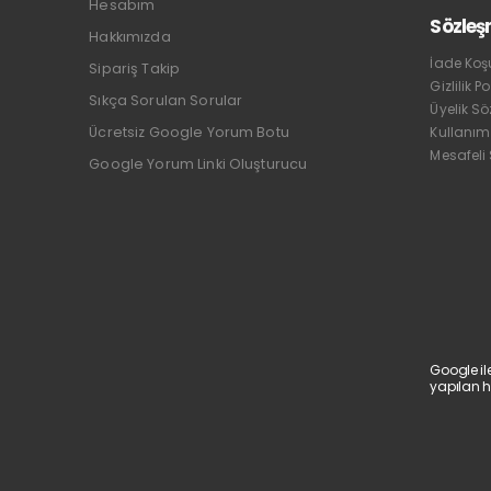
Hesabım
Sözleş
Hakkımızda
İade Koşu
Sipariş Takip
Gizlilik Po
Sıkça Sorulan Sorular
Üyelik S
Ücretsiz Google Yorum Botu
Kullanım
Mesafeli
Google Yorum Linki Oluşturucu
Google il
yapılan h