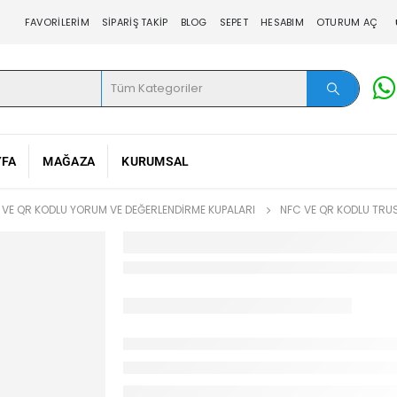
FAVORILERIM
SIPARIŞ TAKIP
BLOG
SEPET
HESABIM
OTURUM AÇ
YFA
MAĞAZA
KURUMSAL
 VE QR KODLU YORUM VE DEĞERLENDIRME KUPALARI
NFC VE QR KODLU TRUS