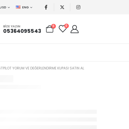
USD
ENG
0
BIZE YAZIN
0
05364095543
TPILOT YORUM VE DEĞERLENDIRME KUPASI SATIN AL