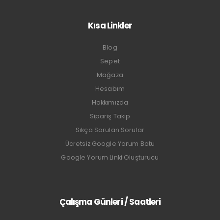
Kısa Linkler
Blog
Sepet
Mağaza
Hesabım
Hakkımızda
Sipariş Takip
Sıkça Sorulan Sorular
Ücretsiz Google Yorum Botu
Google Yorum Linki Oluşturucu
Çalışma Günleri / Saatleri