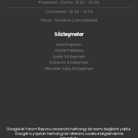
Pazartesi- Cuma : 8:30 - 20:00
Cumartesi : 10:30 - 21:00
Pazar : Sadece Canlı Destek
Sözleşmeler
İade Koşulları
Gizlilik Politikası
Üyelik Sözleşmesi
Kullanım Sözleşmesi
Mesafeli Satış Sözleşmesi
Google ile Yorum Reyonu arasında herhangi bir resmi bağlantı yoktur.
Google’a yapılan herhangi bir referans sadece bilgilendirme