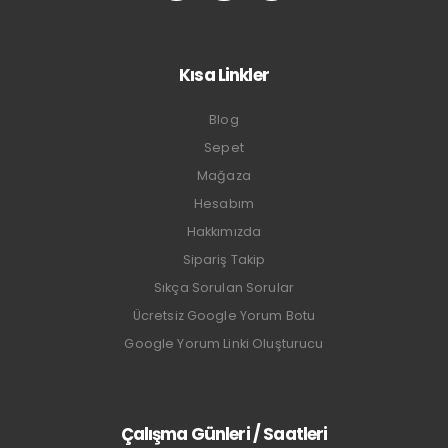
Kısa Linkler
Blog
Sepet
Mağaza
Hesabım
Hakkımızda
Sipariş Takip
Sıkça Sorulan Sorular
Ücretsiz Google Yorum Botu
Google Yorum Linki Oluşturucu
Çalışma Günleri / Saatleri