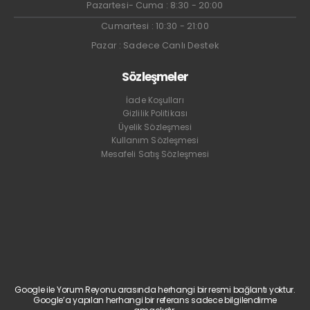
Pazartesi- Cuma : 8:30 - 20:00
Cumartesi : 10:30 - 21:00
Pazar : Sadece Canlı Destek
Sözleşmeler
İade Koşulları
Gizlilik Politikası
Üyelik Sözleşmesi
Kullanım Sözleşmesi
Mesafeli Satış Sözleşmesi
Google ile Yorum Reyonu arasında herhangi bir resmi bağlantı yoktur.
Google’a yapılan herhangi bir referans sadece bilgilendirme