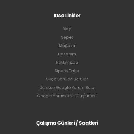
Kısa Linkler
Blog
Sepet
Mağaza
Hesabım
Hakkımızda
Sipariş Takip
Sıkça Sorulan Sorular
Ücretsiz Google Yorum Botu
Google Yorum Linki Oluşturucu
Çalışma Günleri / Saatleri