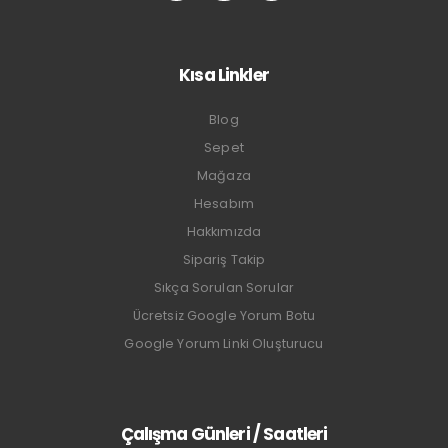
Kısa Linkler
Blog
Sepet
Mağaza
Hesabım
Hakkımızda
Sipariş Takip
Sıkça Sorulan Sorular
Ücretsiz Google Yorum Botu
Google Yorum Linki Oluşturucu
Çalışma Günleri / Saatleri