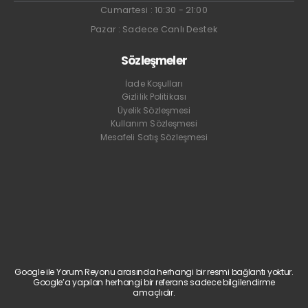
Cumartesi : 10:30 - 21:00
Pazar : Sadece Canlı Destek
Sözleşmeler
İade Koşulları
Gizlilik Politikası
Üyelik Sözleşmesi
Kullanım Sözleşmesi
Mesafeli Satış Sözleşmesi
Google ile Yorum Reyonu arasında herhangi bir resmi bağlantı yoktur.
Google’a yapılan herhangi bir referans sadece bilgilendirme
amaçlıdır.