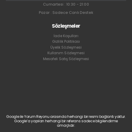
Cumartesi : 10:30 - 21:00
Pazar : Sadece Canlı Destek
Sözleşmeler
İade Koşulları
Gizlilik Politikası
Üyelik Sözleşmesi
Kullanım Sözleşmesi
Mesafeli Satış Sözleşmesi
Google ile Yorum Reyonu arasında herhangi bir resmi bağlantı yoktur.
Google’a yapılan herhangi bir referans sadece bilgilendirme
amaçlıdır.