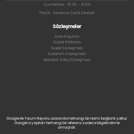
Cumartesi : 10:30 - 21:00
Pazar : Sadece Canlı Destek
Sözleşmeler
İade Koşulları
Gizlilik Politikası
Üyelik Sözleşmesi
Kullanım Sözleşmesi
Mesafeli Satış Sözleşmesi
Google ile Yorum Reyonu arasında herhangi bir resmi bağlantı yoktur.
Google’a yapılan herhangi bir referans sadece bilgilendirme
amaçlıdır.