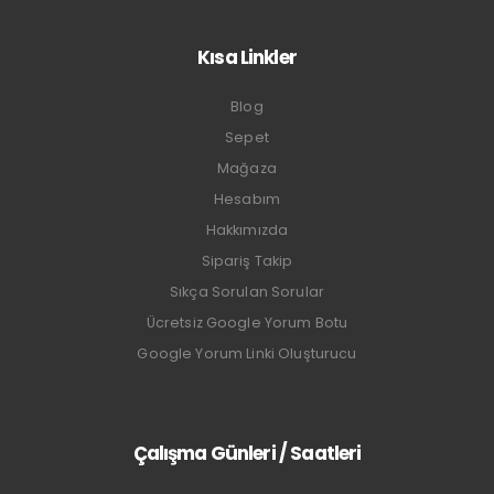
Kısa Linkler
Blog
Sepet
Mağaza
Hesabım
Hakkımızda
Sipariş Takip
Sıkça Sorulan Sorular
Ücretsiz Google Yorum Botu
Google Yorum Linki Oluşturucu
Çalışma Günleri / Saatleri