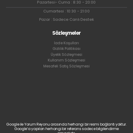
Pazartesi- Cuma : 8:30 - 20:00
Cumartesi : 10:30 - 21:00
Pazar : Sadece Canlı Destek
Sözleşmeler
İade Koşulları
Gizlilik Politikası
Üyelik Sözleşmesi
Kullanım Sözleşmesi
Mesafeli Satış Sözleşmesi
Google ile Yorum Reyonu arasında herhangi bir resmi bağlantı yoktur.
Google’a yapılan herhangi bir referans sadece bilgilendirme