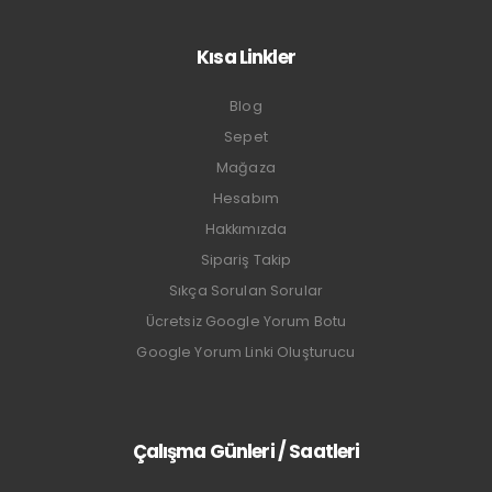
Kısa Linkler
Blog
Sepet
Mağaza
Hesabım
Hakkımızda
Sipariş Takip
Sıkça Sorulan Sorular
Ücretsiz Google Yorum Botu
Google Yorum Linki Oluşturucu
Çalışma Günleri / Saatleri