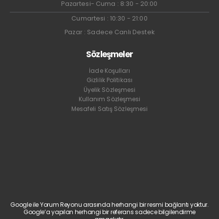
Pazartesi- Cuma : 8:30 - 20:00
Cumartesi : 10:30 - 21:00
Pazar : Sadece Canlı Destek
Sözleşmeler
İade Koşulları
Gizlilik Politikası
Üyelik Sözleşmesi
Kullanım Sözleşmesi
Mesafeli Satış Sözleşmesi
Google ile Yorum Reyonu arasında herhangi bir resmi bağlantı yoktur.
Google’a yapılan herhangi bir referans sadece bilgilendirme