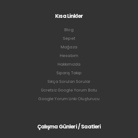
Kısa Linkler
Blog
Sepet
Mağaza
Hesabım
Hakkımızda
Sipariş Takip
Sıkça Sorulan Sorular
Ücretsiz Google Yorum Botu
Google Yorum Linki Oluşturucu
Çalışma Günleri / Saatleri