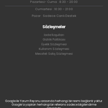
Pazartesi- Cuma : 8:30 - 20:00
Cumartesi : 10:30 - 21:00
Pazar : Sadece Canlı Destek
Sözleşmeler
İade Koşulları
Gizlilik Politikası
Üyelik Sözleşmesi
Kullanım Sözleşmesi
Mesafeli Satış Sözleşmesi
Google ile Yorum Reyonu arasında herhangi bir resmi bağlantı yoktur.
Google’a yapılan herhangi bir referans sadece bilgilendirme