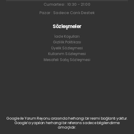
Cumartesi : 10:30 - 21:00
Pazar : Sadece Canlı Destek
Sözleşmeler
İade Koşulları
Gizlilik Politikası
Üyelik Sözleşmesi
Kullanım Sözleşmesi
Mesafeli Satış Sözleşmesi
Google ile Yorum Reyonu arasında herhangi bir resmi bağlantı yoktur.
Google’a yapılan herhangi bir referans sadece bilgilendirme
amaçlıdır.