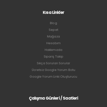
Kısa Linkler
Blog
Sepet
Mağaza
Hesabım
Hakkımızda
Sipariş Takip
Sıkça Sorulan Sorular
Ücretsiz Google Yorum Botu
Google Yorum Linki Oluşturucu
Çalışma Günleri / Saatleri