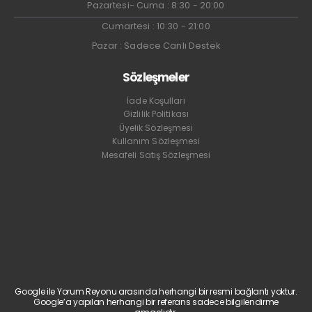
Pazartesi- Cuma : 8:30 - 20:00
Cumartesi : 10:30 - 21:00
Pazar : Sadece Canlı Destek
Sözleşmeler
İade Koşulları
Gizlilik Politikası
Üyelik Sözleşmesi
Kullanım Sözleşmesi
Mesafeli Satış Sözleşmesi
Google ile Yorum Reyonu arasında herhangi bir resmi bağlantı yoktur.
Google’a yapılan herhangi bir referans sadece bilgilendirme