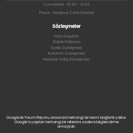
Cumartesi : 10:30 - 21:00
Pazar : Sadece Canlı Destek
Sözleşmeler
İade Koşulları
Gizlilik Politikası
Üyelik Sözleşmesi
Kullanım Sözleşmesi
Mesafeli Satış Sözleşmesi
Google ile Yorum Reyonu arasında herhangi bir resmi bağlantı yoktur.
Google’a yapılan herhangi bir referans sadece bilgilendirme
amaçlıdır.