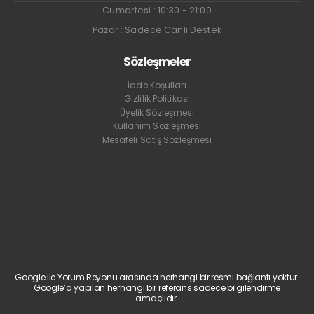
Cumartesi : 10:30 - 21:00
Pazar : Sadece Canlı Destek
Sözleşmeler
İade Koşulları
Gizlilik Politikası
Üyelik Sözleşmesi
Kullanım Sözleşmesi
Mesafeli Satış Sözleşmesi
Google ile Yorum Reyonu arasında herhangi bir resmi bağlantı yoktur.
Google’a yapılan herhangi bir referans sadece bilgilendirme
amaçlıdır.