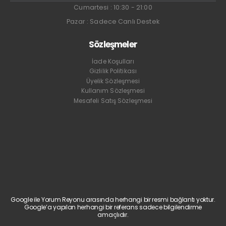
Cumartesi : 10:30 - 21:00
Pazar : Sadece Canlı Destek
Sözleşmeler
İade Koşulları
Gizlilik Politikası
Üyelik Sözleşmesi
Kullanım Sözleşmesi
Mesafeli Satış Sözleşmesi
Google ile Yorum Reyonu arasında herhangi bir resmi bağlantı yoktur.
Google’a yapılan herhangi bir referans sadece bilgilendirme
amaçlıdır.