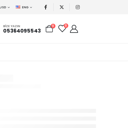
USD
ENG
0
BIZE YAZIN
0
05364095543