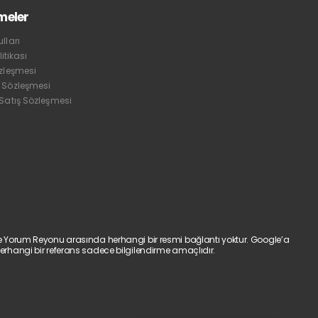
meler
lları
litikası
özleşmesi
 Sözleşmesi
 Satış Sözleşmesi
e Yorum Reyonu arasında herhangi bir resmi bağlantı yoktur. Google’a
erhangi bir referans sadece bilgilendirme amaçlıdır.