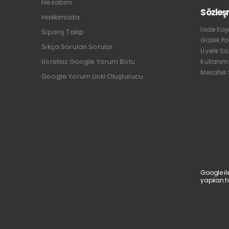
Hesabım
Sözleş
Hakkımızda
İade Koşu
Sipariş Takip
Gizlilik Po
Sıkça Sorulan Sorular
Üyelik S
Ücretsiz Google Yorum Botu
Kullanım
Mesafeli
Google Yorum Linki Oluşturucu
Google il
yapılan h