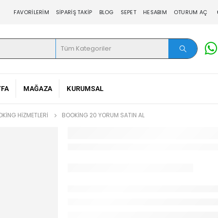
FAVORILERIM
SIPARIŞ TAKIP
BLOG
SEPET
HESABIM
OTURUM AÇ
YFA
MAĞAZA
KURUMSAL
KING HIZMETLERI
BOOKING 20 YORUM SATIN AL