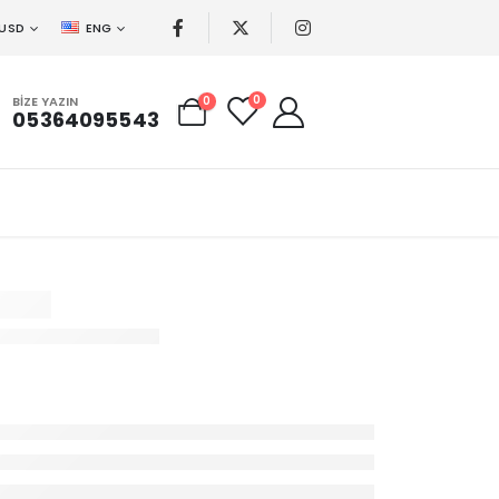
USD
ENG
0
BIZE YAZIN
0
05364095543