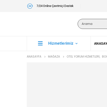
7/24 Online Çevrimiçi Destek
Hizmetlerimiz
ANASA
ANASAYFA
MAĞAZA
OTEL YORUM HIZMETLERI
,
BOO