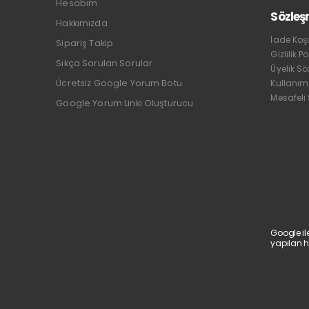
Hesabım
Sözleş
Hakkımızda
İade Koşu
Sipariş Takip
Gizlilik Po
Sıkça Sorulan Sorular
Üyelik S
Ücretsiz Google Yorum Botu
Kullanım
Mesafeli
Google Yorum Linki Oluşturucu
Google il
yapılan h