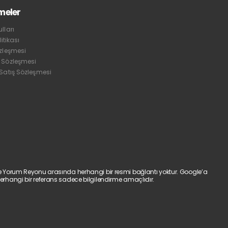
meler
lları
litikası
özleşmesi
 Sözleşmesi
 Satış Sözleşmesi
e Yorum Reyonu arasında herhangi bir resmi bağlantı yoktur. Google’a
erhangi bir referans sadece bilgilendirme amaçlıdır.