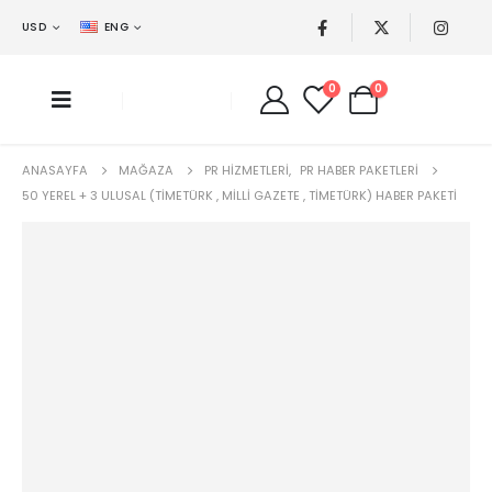
USD
ENG
0
0
ANASAYFA
MAĞAZA
PR HIZMETLERI
,
PR HABER PAKETLERI
50 YEREL + 3 ULUSAL (TIMETÜRK , MILLI GAZETE , TIMETÜRK) HABER PAKETI