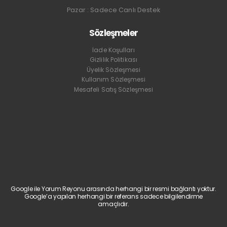
Pazar : Sadece Canlı Destek
Sözleşmeler
İade Koşulları
Gizlilik Politikası
Üyelik Sözleşmesi
Kullanım Sözleşmesi
Mesafeli Satış Sözleşmesi
Google ile Yorum Reyonu arasında herhangi bir resmi bağlantı yoktur.
Google’a yapılan herhangi bir referans sadece bilgilendirme
amaçlıdır.