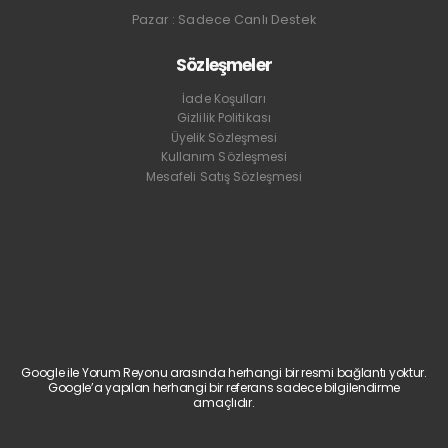
Pazar : Sadece Canlı Destek
Sözleşmeler
İade Koşulları
Gizlilik Politikası
Üyelik Sözleşmesi
Kullanım Sözleşmesi
Mesafeli Satış Sözleşmesi
Google ile Yorum Reyonu arasında herhangi bir resmi bağlantı yoktur.
Google’a yapılan herhangi bir referans sadece bilgilendirme
amaçlıdır.