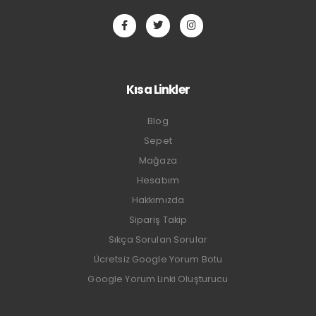
Kısa Linkler
Blog
Sepet
Mağaza
Hesabım
Hakkımızda
Sipariş Takip
Sıkça Sorulan Sorular
Ücretsiz Google Yorum Botu
Google Yorum Linki Oluşturucu