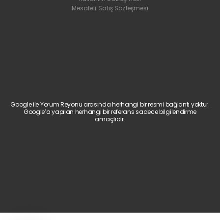
Mesafeli Satış Sözleşmesi
Google ile Yorum Reyonu arasında herhangi bir resmi bağlantı yoktur.
Google’a yapılan herhangi bir referans sadece bilgilendirme
amaçlıdır.