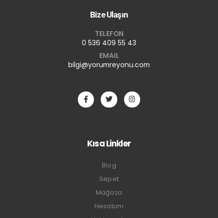
Bize Ulaşın
TELEFON
0 536 409 55 43
EMAIL
bilgi@yorumreyonu.com
Kısa Linkler
Blog
Sepet
Mağaza
Hesabım