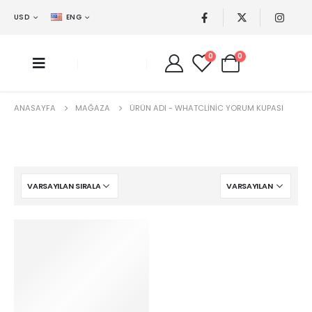
USD
ENG
0
0
ANASAYFA
MAĞAZA
ÜRÜN ADI -
WHATCLINIC YORUM KUPASI