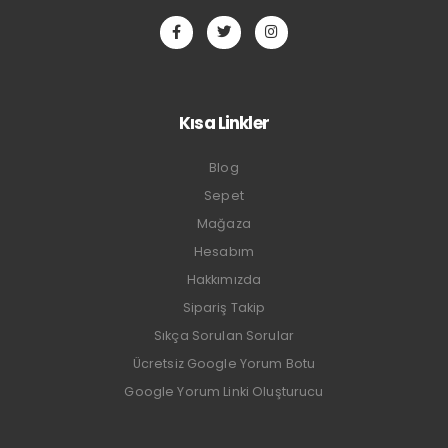
Kısa Linkler
Blog
Sepet
Mağaza
Hesabım
Hakkımızda
Sipariş Takip
Sıkça Sorulan Sorular
Ücretsiz Google Yorum Botu
Google Yorum Linki Oluşturucu