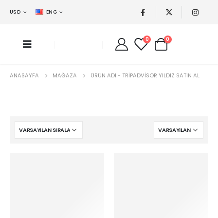
USD
ENG
0
0
ANASAYFA
MAĞAZA
ÜRÜN ADI -
TRIPADVISOR YILDIZ SATIN AL