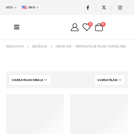
USD
ENG
0
0
ANASAYFA
MAĞAZA
ÜRÜN ADI -
TRIPADVISOR PUAN YÜKSELTME