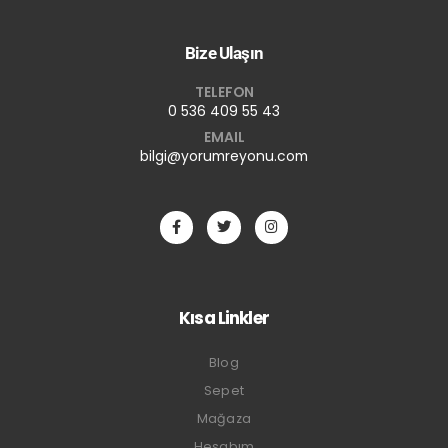
Bize Ulaşın
TELEFON
0 536 409 55 43
EMAIL
bilgi@yorumreyonu.com
Kısa Linkler
Blog
Sepet
Mağaza
Hesabım