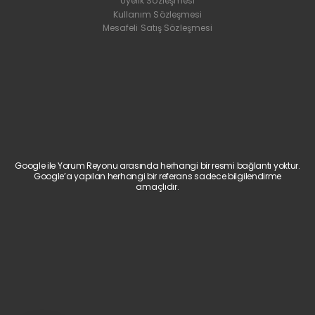
Üyelik Sözleşmesi
Kullanım Sözleşmesi
Mesafeli Satış Sözleşmesi
Google ile Yorum Reyonu arasında herhangi bir resmi bağlantı yoktur.
Google’a yapılan herhangi bir referans sadece bilgilendirme
amaçlıdır.