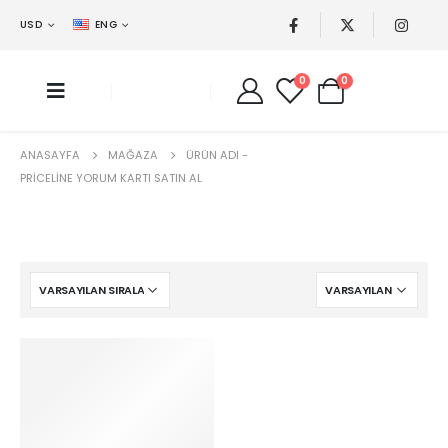
USD
ENG
0
0
ANASAYFA
MAĞAZA
ÜRÜN ADI -
PRICELINE YORUM KARTI SATIN AL