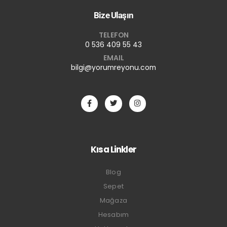
Bize Ulaşın
TELEFON
0 536 409 55 43
EMAIL
bilgi@yorumreyonu.com
Kısa Linkler
Blog
Sepet
Mağaza
Hesabım