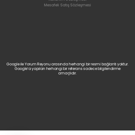
Mesafeli Satış Sözleşmesi
Google ile Yorum Reyonu arasında herhangi bir resmi bağlantı yoktur.
Google’a yapılan herhangi bir referans sadece bilgilendirme
amaçlıdır.