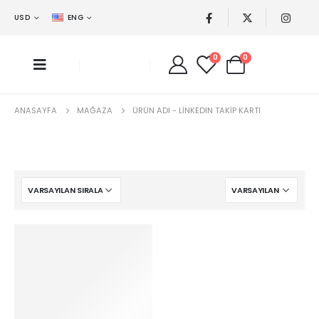
USD
ENG
0
0
ANASAYFA
MAĞAZA
ÜRÜN ADI -
LINKEDIN TAKIP KARTI